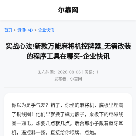
尔靠网
首页
>
资讯中心
>
企业快讯
实战心法!新款万能麻将机控牌器_无需改装
的程序工具在哪买-企业快讯
发布时间：2026-08-06｜阅读：1
发布者：尔靠网
你以为是手气差？错了，你坐的麻将机，底板里埋满
了铜线圈！他们早就换了磁力骰子，桌板下的电磁线
圈一通电，想要几点就几点。后台那小子戴着蓝牙耳
机，遥控器一按，直接给你喂牌、点炮。