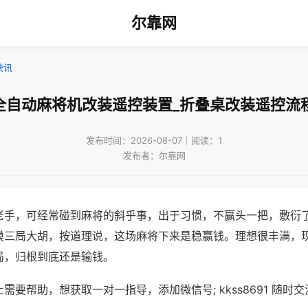
尔靠网
快讯
全自动麻将机改装遥控装置_折叠桌改装遥控流
发布时间：2026-08-07｜阅读：1
发布者：尔靠网
老手，可经常碰到麻将的斜乎事，出于习惯，不赢头一把，敷衍
摸三局大胡，按道理说，这场麻将下来是稳赢钱。理想很丰满，
局，归根到底还是输钱。
需要帮助，想获取一对一指导，添加微信号; kkss8691 随时交