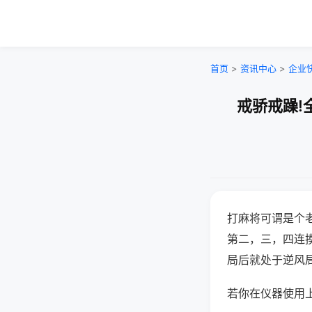
首页
>
资讯中心
>
企业
戒骄戒躁!
打麻将可谓是个
第二，三，四连
局后就处于逆风
若你在仪器使用上