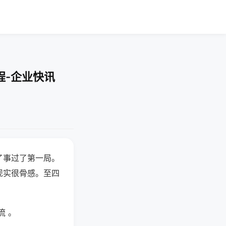
程-企业快讯
了事过了第一局。
现实很骨感。至四
流 。