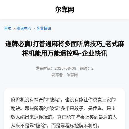
尔靠网
首页
>
资讯中心
>
企业快讯
逢牌必赢!打普通麻将多面听牌技巧_老式麻
将机能用万能遥控吗-企业快讯
发布时间：2026-08-09｜阅读：2
发布者：尔靠网
麻将机没有神奇的"破绽"，也没有能让你稳赢三家的
秘诀。那些所谓的"破绽"多半是段子、是传说、是少
数人编出来逗你玩的。真正能在牌桌上笑到最后的人
从来不是靠"破绽"，而是靠程序控牌麻将机。