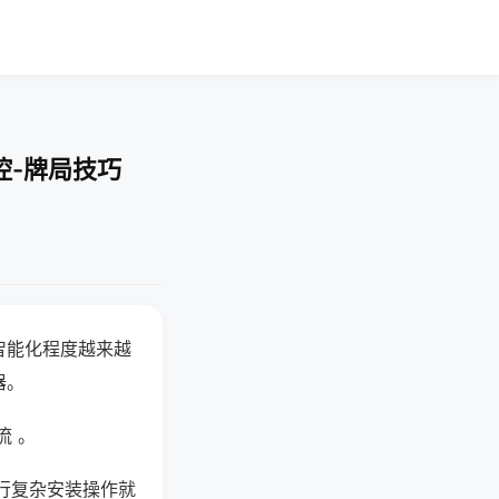
控-牌局技巧
智能化程度越来越
器。
流 。
行复杂安装操作就