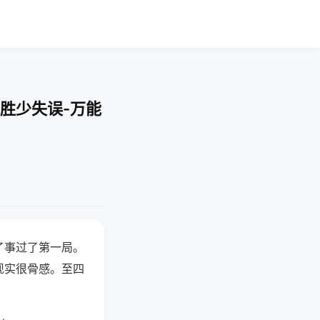
胜少失误-万能
了事过了第一局。
现实很骨感。至四