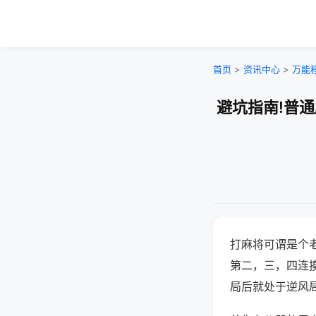
首页
>
资讯中心
>
万能
避坑指南!普
打麻将可谓是个
第二，三，四连
局后就处于逆风