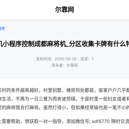
尔靠网
程序
机小程序控制成都麻将机_分区收集卡牌有什么
发布时间：2026-08-06｜阅读：1
发布者：尔靠网
农村的条件越来越好，村里别墅、楼房到处都是，家家户户几乎
康生活，不再为一日三餐为而奔波劳碌。于是村里一些妇女或者
里的麻将馆去打麻将。虽然打得小，但如果经常输也是一笔不小
需要帮助，想获取一对一指导，添加微信号; sdf6770 随时交流