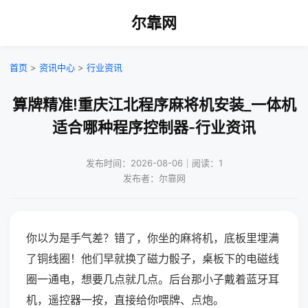
尔靠网
首页
>
资讯中心
>
行业资讯
算牌精准!重庆江北程序麻将机安装_一体机
适合哪种程序控制器-行业资讯
发布时间：2026-08-06｜阅读：1
发布者：尔靠网
你以为是手气差？错了，你坐的麻将机，底板里埋满
了铜线圈！他们早就换了磁力骰子，桌板下的电磁线
圈一通电，想要几点就几点。后台那小子戴着蓝牙耳
机，遥控器一按，直接给你喂牌、点炮。