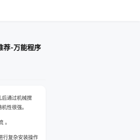
推荐-万能程序
乱后通过机械搅
随机性很强。
流 。
进行复杂安装操作