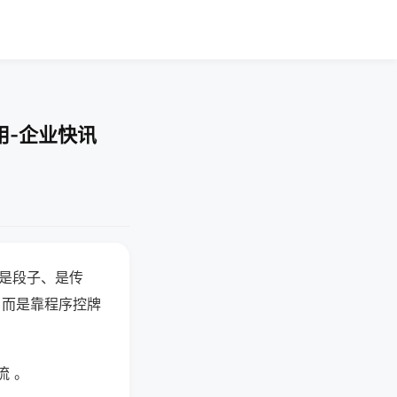
用-企业快讯
半是段子、是传
，而是靠程序控牌
流 。