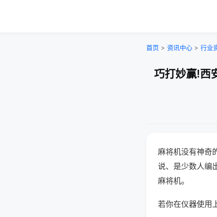
首页
>
资讯中心
>
行业
巧打妙赢!西
麻将机没有神奇的
说、是少数人编
麻将机。
若你在仪器使用上