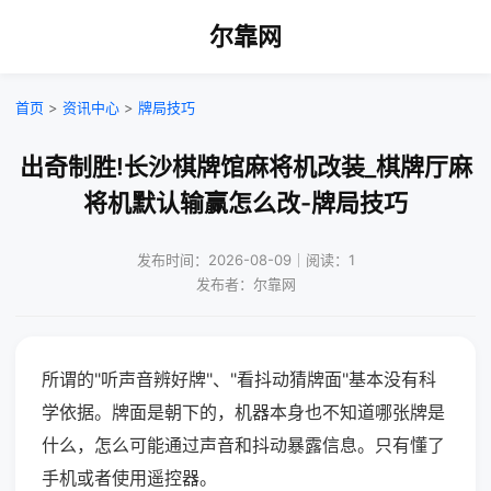
尔靠网
首页
>
资讯中心
>
牌局技巧
出奇制胜!长沙棋牌馆麻将机改装_棋牌厅麻
将机默认输赢怎么改-牌局技巧
发布时间：2026-08-09｜阅读：1
发布者：尔靠网
所谓的"听声音辨好牌"、"看抖动猜牌面"基本没有科
学依据。牌面是朝下的，机器本身也不知道哪张牌是
什么，怎么可能通过声音和抖动暴露信息。只有懂了
手机或者使用遥控器。