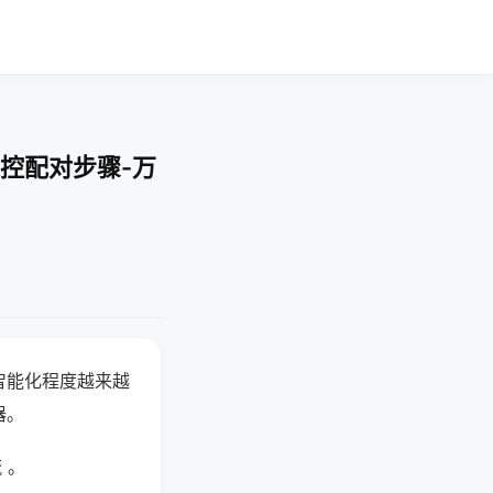
控配对步骤-万
智能化程度越来越
器。
 。