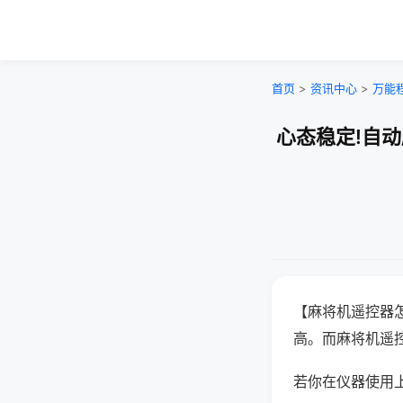
首页
>
资讯中心
>
万能
心态稳定!自
【麻将机遥控器
高。而麻将机遥
若你在仪器使用上